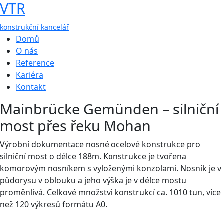
VTR
konstrukční kancelář
Domů
O nás
Reference
Kariéra
Kontakt
Mainbrücke Gemünden – silniční
most přes řeku Mohan
Výrobní dokumentace nosné ocelové konstrukce pro
silniční most o délce 188m. Konstrukce je tvořena
komorovým nosníkem s vyloženými konzolami. Nosník je v
půdorysu v oblouku a jeho výška je v délce mostu
proměnlivá. Celkové množství konstrukcí ca. 1010 tun, více
než 120 výkresů formátu A0.